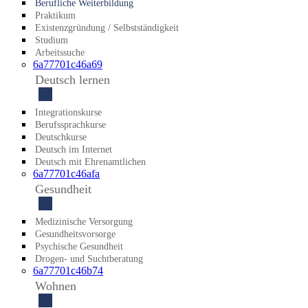
Beruf­liche Weiter­bildung
Praktikum
Existenz­gründung / Selbst­ständigkeit
Studium
Arbeitssuche
6a77701c46a69
Deutsch lernen
Integrationskurse
Berufssprachkurse
Deutschkurse
Deutsch im Internet
Deutsch mit Ehrenamtlichen
6a77701c46afa
Gesundheit
Medizinische Versorgung
Gesundheitsvorsorge
Psychische Gesundheit
Drogen- und Suchtberatung
6a77701c46b74
Wohnen