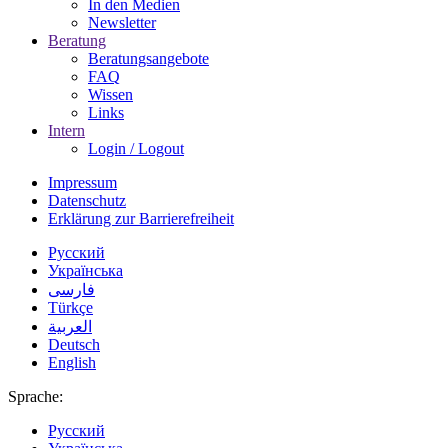
In den Medien
Newsletter
Beratung
Beratungsangebote
FAQ
Wissen
Links
Intern
Login / Logout
Impressum
Datenschutz
Erklärung zur Barrierefreiheit
Русский
Українська
فارسی
Türkçe
العربية
Deutsch
English
Sprache:
Русский