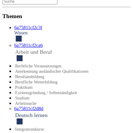
Themen
6a75811cf2c3f
Wissen
6a75811cf2ca6
Arbeit und Beruf
Recht­liche Voraus­setzungen
An­erkennung auslän­discher Qualifi­kationen
Berufs­ausbildung
Beruf­liche Weiter­bildung
Praktikum
Existenz­gründung / Selbst­ständigkeit
Studium
Arbeitssuche
6a75811cf2d8d
Deutsch lernen
Integrationskurse