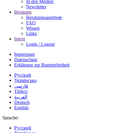
In den Medien
Newsletter
Beratung
Beratungsangebote
FAQ
Wissen
Links
Intern
Login / Logout
Impressum
Datenschutz
Erklärung zur Barrierefreiheit
Русский
Українська
فارسی
Türkçe
العربية
Deutsch
English
Sprache:
Русский