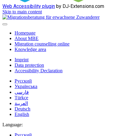
Web Accessibility plugin
by DJ-Extensions.com
Skip to main content
Homepage
About MBE
Migration counselling online
Knowledge area
Imprint
Data protection
Accessibility Declaration
Русский
Українська
فارسی
Türkçe
العربية
Deutsch
English
Language:
Русский