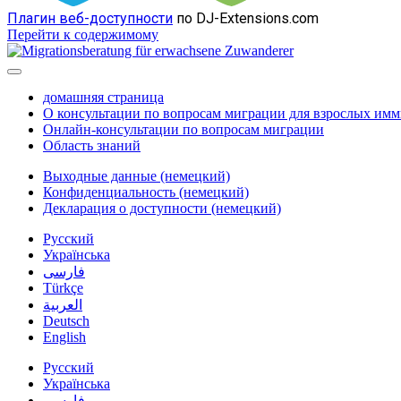
Плагин веб-доступности
по DJ-Extensions.com
Перейти к содержимому
домашняя страница
О консультации по вопросам миграции для взрослых им
Онлайн-консультации по вопросам миграции
Область знаний
Выходные данные (немецкий)
Конфиденциальность (немецкий)
Декларация о доступности (немецкий)
Русский
Українська
فارسی
Türkçe
العربية
Deutsch
English
Русский
Українська
فارسی