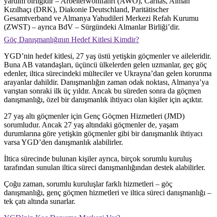
yardım birliğidir – Arbeiterwohlfahrt (AWO), Caritas, Alman
Kızılhaçı (DRK), Diakonie Deutschland, Paritätischer
Gesamtverband ve Almanya Yahudileri Merkezi Refah Kurumu
(ZWST) – ayrıca BdV – Sürgündeki Almanlar Birliği’dir.
Göç Danışmanlığının Hedef Kitlesi Kimdir?
YGD’nin hedef kitlesi, 27 yaş üstü yetişkin göçmenler ve aileleridir.
Buna AB vatandaşları, üçüncü ülkelerden gelen uzmanlar, geç göç
edenler, iltica sürecindeki mülteciler ve Ukrayna’dan gelen korunma
arayanlar dahildir. Danışmanlığın zaman odak noktası, Almanya’ya
varıştan sonraki ilk üç yıldır. Ancak bu süreden sonra da göçmen
danışmanlığı, özel bir danışmanlık ihtiyacı olan kişiler için açıktır.
27 yaş altı göçmenler için Genç Göçmen Hizmetleri (JMD)
sorumludur. Ancak 27 yaş altındaki göçmenler de, yaşam
durumlarına göre yetişkin göçmenler gibi bir danışmanlık ihtiyacı
varsa YGD’den danışmanlık alabilirler.
İltica sürecinde bulunan kişiler ayrıca, birçok sorumlu kuruluş
tarafından sunulan iltica süreci danışmanlığından destek alabilirler.
Çoğu zaman, sorumlu kuruluşlar farklı hizmetleri – göç
danışmanlığı, genç göçmen hizmetleri ve iltica süreci danışmanlığı –
tek çatı altında sunarlar.