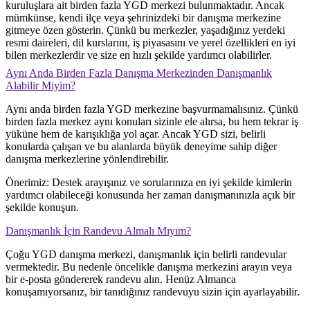
kuruluşlara ait birden fazla YGD merkezi bulunmaktadır. Ancak
mümkünse, kendi ilçe veya şehrinizdeki bir danışma merkezine
gitmeye özen gösterin. Çünkü bu merkezler, yaşadığınız yerdeki
resmi daireleri, dil kurslarını, iş piyasasını ve yerel özellikleri en iyi
bilen merkezlerdir ve size en hızlı şekilde yardımcı olabilirler.
Aynı Anda Birden Fazla Danışma Merkezinden Danışmanlık
Alabilir Miyim?
Aynı anda birden fazla YGD merkezine başvurmamalısınız. Çünkü
birden fazla merkez aynı konuları sizinle ele alırsa, bu hem tekrar iş
yüküne hem de karışıklığa yol açar. Ancak YGD sizi, belirli
konularda çalışan ve bu alanlarda büyük deneyime sahip diğer
danışma merkezlerine yönlendirebilir.
Önerimiz: Destek arayışınız ve sorularınıza en iyi şekilde kimlerin
yardımcı olabileceği konusunda her zaman danışmanınızla açık bir
şekilde konuşun.
Danışmanlık İçin Randevu Almalı Mıyım?
Çoğu YGD danışma merkezi, danışmanlık için belirli randevular
vermektedir. Bu nedenle öncelikle danışma merkezini arayın veya
bir e-posta göndererek randevu alın. Henüz Almanca
konuşamıyorsanız, bir tanıdığınız randevuyu sizin için ayarlayabilir.