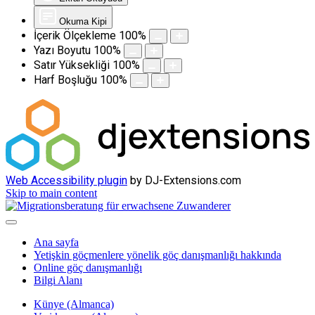
Okuma Kipi
İçerik Ölçekleme
100
%
Yazı Boyutu
100
%
Satır Yüksekliği
100
%
Harf Boşluğu
100
%
Web Accessibility plugin
by DJ-Extensions.com
Skip to main content
Ana sayfa
Yetişkin göçmenlere yönelik göç danışmanlığı hakkında
Online göç danışmanlığı
Bilgi Alanı
Künye (Almanca)