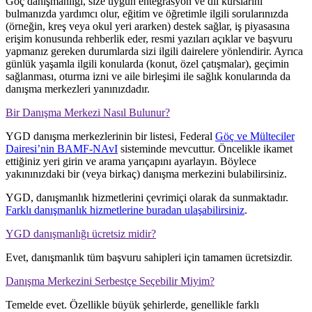
Göç danışmanlığı, size uygun entegrasyon ve dil kurslarını
bulmanızda yardımcı olur, eğitim ve öğretimle ilgili sorularınızda
(örneğin, kreş veya okul yeri ararken) destek sağlar, iş piyasasına
erişim konusunda rehberlik eder, resmi yazıları açıklar ve başvuru
yapmanız gereken durumlarda sizi ilgili dairelere yönlendirir. Ayrıca
günlük yaşamla ilgili konularda (konut, özel çatışmalar), geçimin
sağlanması, oturma izni ve aile birleşimi ile sağlık konularında da
danışma merkezleri yanınızdadır.
Bir Danışma Merkezi Nasıl Bulunur?
YGD danışma merkezlerinin bir listesi, Federal
Göç ve Mülteciler
Dairesi’nin BAMF-NAvI
sisteminde mevcuttur. Öncelikle ikamet
ettiğiniz yeri girin ve arama yarıçapını ayarlayın. Böylece
yakınınızdaki bir (veya birkaç) danışma merkezini bulabilirsiniz.
YGD, danışmanlık hizmetlerini çevrimiçi olarak da sunmaktadır.
Farklı danışmanlık hizmetlerine buradan ulaşabilirsiniz
.
YGD danışmanlığı ücretsiz midir?
Evet, danışmanlık tüm başvuru sahipleri için tamamen ücretsizdir.
Danışma Merkezini Serbestçe Seçebilir Miyim?
Temelde evet. Özellikle büyük şehirlerde, genellikle farklı