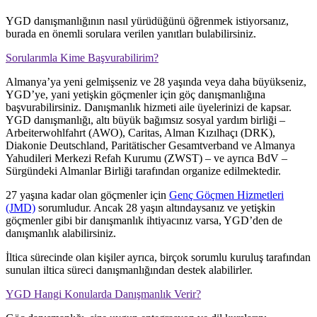
YGD danışmanlığının nasıl yürüdüğünü öğrenmek istiyorsanız,
burada en önemli sorulara verilen yanıtları bulabilirsiniz.
Sorularımla Kime Başvurabilirim?
Almanya’ya yeni gelmişseniz ve 28 yaşında veya daha büyükseniz,
YGD’ye, yani yetişkin göçmenler için göç danışmanlığına
başvurabilirsiniz. Danışmanlık hizmeti aile üyelerinizi de kapsar.
YGD danışmanlığı, altı büyük bağımsız sosyal yardım birliği –
Arbeiterwohlfahrt (AWO), Caritas, Alman Kızılhaçı (DRK),
Diakonie Deutschland, Paritätischer Gesamtverband ve Almanya
Yahudileri Merkezi Refah Kurumu (ZWST) – ve ayrıca BdV –
Sürgündeki Almanlar Birliği tarafından organize edilmektedir.
27 yaşına kadar olan göçmenler için
Genç Göçmen Hizmetleri
(JMD)
sorumludur. Ancak 28 yaşın altındaysanız ve yetişkin
göçmenler gibi bir danışmanlık ihtiyacınız varsa, YGD’den de
danışmanlık alabilirsiniz.
İltica sürecinde olan kişiler ayrıca, birçok sorumlu kuruluş tarafından
sunulan iltica süreci danışmanlığından destek alabilirler.
YGD Hangi Konularda Danışmanlık Verir?