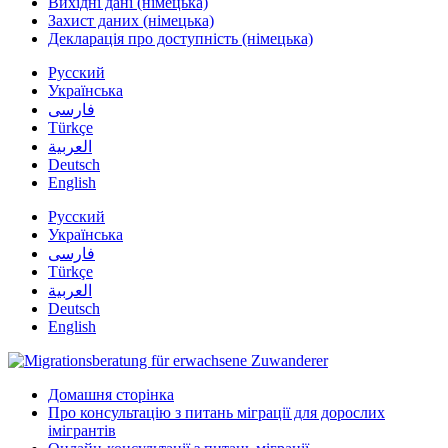
Вихідні дані (німецька)
Захист даних (німецька)
Декларація про доступність (німецька)
Русский
Українська
فارسی
Türkçe
العربية
Deutsch
English
Русский
Українська
فارسی
Türkçe
العربية
Deutsch
English
Домашня сторінка
Про консультацію з питань міграції для дорослих
імігрантів