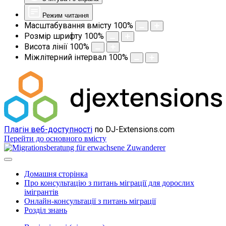
Режим читання
Масштабування вмісту
100
%
Розмір шрифту
100
%
Висота лінії
100
%
Міжлітерний інтервал
100
%
Плагін веб-доступності
по DJ-Extensions.com
Перейти до основного вмісту
Домашня сторінка
Про консультацію з питань міграції для дорослих
імігрантів
Онлайн-консультації з питань міграції
Розділ знань