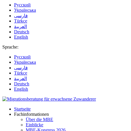
Русский
Українська
فارسی
Türkçe
العربية
Deutsch
English
Sprache:
Русский
Українська
فارسی
Türkçe
العربية
Deutsch
English
Startseite
Fachinformationen
Über die MBE
Einblicke
MBE-Kongress 2026