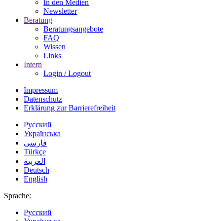
In den Medien
Newsletter
Beratung
Beratungsangebote
FAQ
Wissen
Links
Intern
Login / Logout
Impressum
Datenschutz
Erklärung zur Barrierefreiheit
Русский
Українська
فارسی
Türkçe
العربية
Deutsch
English
Sprache:
Русский