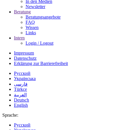
In den Medien
Newsletter
Beratung
Beratungsangebote
FAQ
Wissen
Links
Intern
Login / Logout
Impressum
Datenschutz
Erklärung zur Barrierefreiheit
Русский
Українська
فارسی
Türkçe
العربية
Deutsch
English
Sprache:
Русский