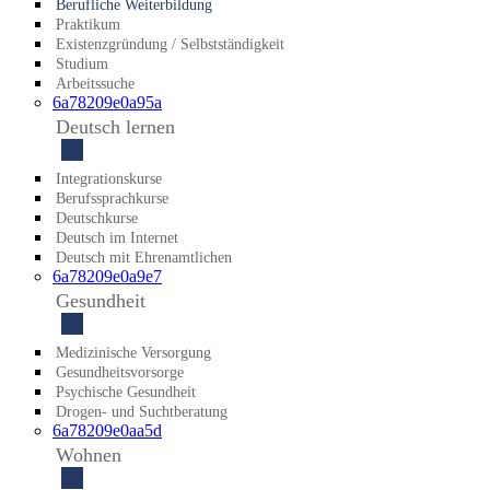
Beruf­liche Weiter­bildung
Praktikum
Existenz­gründung / Selbst­ständigkeit
Studium
Arbeitssuche
6a78209e0a95a
Deutsch lernen
Integrationskurse
Berufssprachkurse
Deutschkurse
Deutsch im Internet
Deutsch mit Ehrenamtlichen
6a78209e0a9e7
Gesundheit
Medizinische Versorgung
Gesundheitsvorsorge
Psychische Gesundheit
Drogen- und Suchtberatung
6a78209e0aa5d
Wohnen