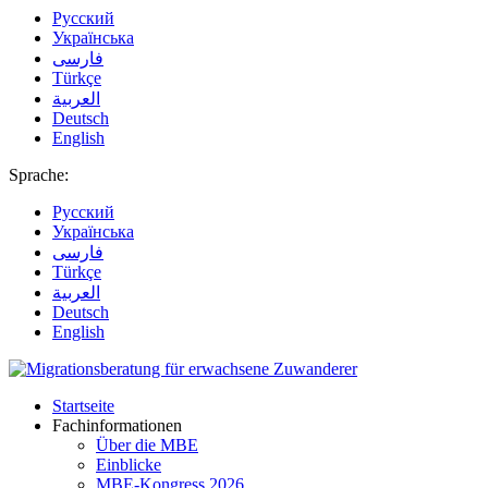
Русский
Українська
فارسی
Türkçe
العربية
Deutsch
English
Sprache:
Русский
Українська
فارسی
Türkçe
العربية
Deutsch
English
Startseite
Fachinformationen
Über die MBE
Einblicke
MBE-Kongress 2026