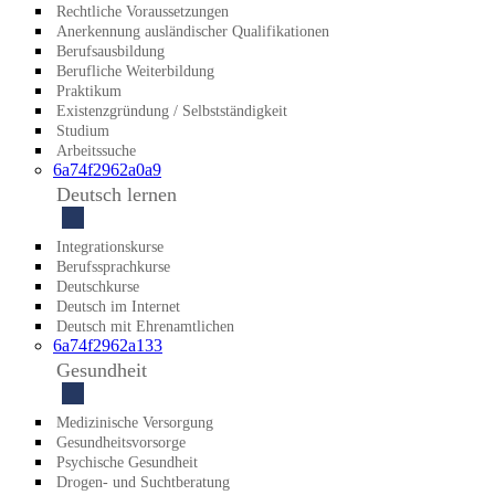
Recht­liche Voraus­setzungen
An­erkennung auslän­discher Qualifi­kationen
Berufs­ausbildung
Beruf­liche Weiter­bildung
Praktikum
Existenz­gründung / Selbst­ständigkeit
Studium
Arbeitssuche
6a74f2962a0a9
Deutsch lernen
Integrationskurse
Berufssprachkurse
Deutschkurse
Deutsch im Internet
Deutsch mit Ehrenamtlichen
6a74f2962a133
Gesundheit
Medizinische Versorgung
Gesundheitsvorsorge
Psychische Gesundheit
Drogen- und Suchtberatung