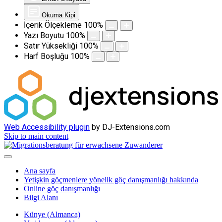
Okuma Kipi
İçerik Ölçekleme
100
%
Yazı Boyutu
100
%
Satır Yüksekliği
100
%
Harf Boşluğu
100
%
Web Accessibility plugin
by DJ-Extensions.com
Skip to main content
Ana sayfa
Yetişkin göçmenlere yönelik göç danışmanlığı hakkında
Online göç danışmanlığı
Bilgi Alanı
Künye (Almanca)