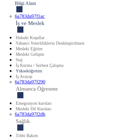
Bilgi Alanı
6a783da97f1ac
İş ve Meslek
Hukuki Koşullar
Yabancı Yeterliliklerin Denkleştirilmesi
Mesleki Eğitim
Mesleki Gelişim
Staj
İş Kurma / Serbest Çalışma
Yükseköğretim
İş Arayışı
6a783da97f290
Almanca Öğrenme
Entegrasyon kursları
Mesleki Dil Kursları
6a783da97f2db
Sağlık
Tıbbi Bakım