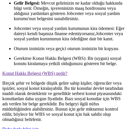
Gelir Belgesi:
Mevcut gelirinizin ne kadar olduğu hakkında
bilgi verir. Örneğin, işvereninizin maaş bordrosunu veya
aldığınız yardımları gösteren Jobcenter veya sosyal yardım
kurumu'nun belgesini sunabilirsiniz.
Jobcenter veya sosyal yardım kurumunun kira ödemesi: Eğer
daireyi kendi başınıza finanse edemiyorsanız,Jobcenter veya
sosyal yardım kurumunun kira ödediğine dair bir kanıt.
Oturum izninizin veya geçici oturum izninizin bir kopyası
Gerekirse Konut Hakkı Belgesi (WBS): Bir (uygun) sosyal
konutu kiralamaya yetkili olduğunuzu gösteren bir belge.
Konut Hakkı Belgesi (WBS) nedir?
Birçok şehir ve bölgede düşük gelire sahip kişiler, öğrenciler veya
işsizler, sosyal konut kiralayabilir. Bu tür konutlar devlet tarafından
maddi olarak desteklenir ve genellikle serbest konut piyasasındaki
konutlardan daha uygun fiyatlıdır. Bazı sosyal konutlar için WBS
adı verilen bir belge gereklidir. Bu belgeyi ilgili nüfus
müdürlüğünden alabilirsiniz. Bunun için gelir miktarınız kontrol
edilir, böylece bir WBS ve sosyal konut için hak sahibi olup
olmadığınız belirlenir.