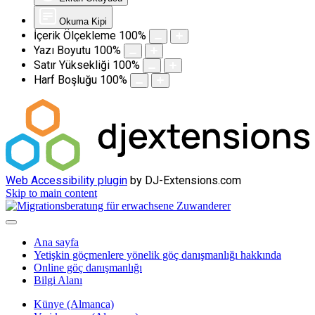
Okuma Kipi
İçerik Ölçekleme
100
%
Yazı Boyutu
100
%
Satır Yüksekliği
100
%
Harf Boşluğu
100
%
Web Accessibility plugin
by DJ-Extensions.com
Skip to main content
Ana sayfa
Yetişkin göçmenlere yönelik göç danışmanlığı hakkında
Online göç danışmanlığı
Bilgi Alanı
Künye (Almanca)