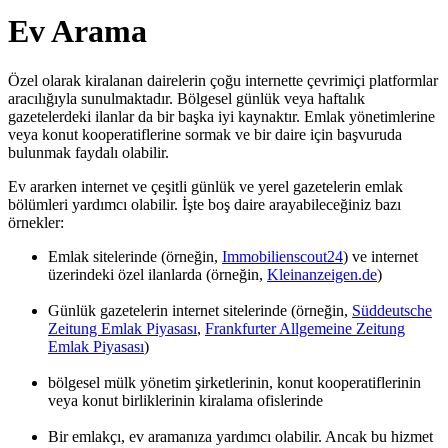
Ev Arama
Özel olarak kiralanan dairelerin çoğu internette çevrimiçi platformlar
aracılığıyla sunulmaktadır. Bölgesel günlük veya haftalık
gazetelerdeki ilanlar da bir başka iyi kaynaktır. Emlak yönetimlerine
veya konut kooperatiflerine sormak ve bir daire için başvuruda
bulunmak faydalı olabilir.
Ev ararken internet ve çeşitli günlük ve yerel gazetelerin emlak
bölümleri yardımcı olabilir. İşte boş daire arayabileceğiniz bazı
örnekler:
Emlak sitelerinde (örneğin,
Immobilienscout24
) ve internet
üzerindeki özel ilanlarda (örneğin,
Kleinanzeigen.de
)
Günlük gazetelerin internet sitelerinde (örneğin,
Süddeutsche
Zeitung Emlak Piyasası
,
Frankfurter Allgemeine Zeitung
Emlak Piyasası
)
bölgesel mülk yönetim şirketlerinin, konut kooperatiflerinin
veya konut birliklerinin kiralama ofislerinde
Bir emlakçı, ev aramanıza yardımcı olabilir. Ancak bu hizmet