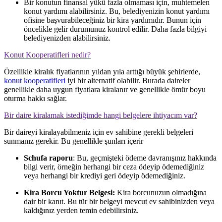
Bir konutun finansal yükü fazla olmaması için, muhtemelen
konut yardımı alabilirsiniz. Bu, belediyenizin konut yardımı
ofisine başvurabileceğiniz bir kira yardımıdır. Bunun için
öncelikle gelir durumunuz kontrol edilir. Daha fazla bilgiyi
belediyenizden alabilirsiniz.
Konut Kooperatifleri nedir?
Özellikle kiralık fiyatlarının yıldan yıla arttığı büyük şehirlerde,
konut kooperatifleri
iyi bir alternatif olabilir. Burada daireler
genellikle daha uygun fiyatlara kiralanır ve genellikle ömür boyu
oturma hakkı sağlar.
Bir daire kiralamak istediğimde hangi belgelere ihtiyacım var?
Bir daireyi kiralayabilmeniz için ev sahibine gerekli belgeleri
sunmanız gerekir. Bu genellikle şunları içerir
Schufa raporu
: Bu, geçmişteki ödeme davranışınız hakkında
bilgi verir, örneğin herhangi bir ceza ödeyip ödemediğiniz
veya herhangi bir krediyi geri ödeyip ödemediğiniz.
Kira Borcu Yoktur Belgesi:
Kira borcunuzun olmadığına
dair bir kanıt. Bu tür bir belgeyi mevcut ev sahibinizden veya
kaldığınız yerden temin edebilirsiniz.