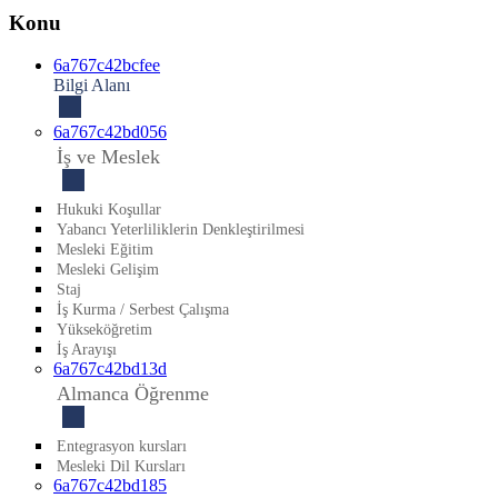
Konu
6a767c42bcfee
Bilgi Alanı
6a767c42bd056
İş ve Meslek
Hukuki Koşullar
Yabancı Yeterliliklerin Denkleştirilmesi
Mesleki Eğitim
Mesleki Gelişim
Staj
İş Kurma / Serbest Çalışma
Yükseköğretim
İş Arayışı
6a767c42bd13d
Almanca Öğrenme
Entegrasyon kursları
Mesleki Dil Kursları
6a767c42bd185