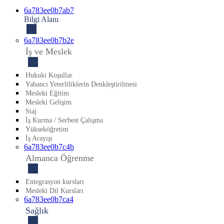
6a783ee0b7ab7
Bilgi Alanı
6a783ee0b7b2e
İş ve Meslek
Hukuki Koşullar
Yabancı Yeterliliklerin Denkleştirilmesi
Mesleki Eğitim
Mesleki Gelişim
Staj
İş Kurma / Serbest Çalışma
Yükseköğretim
İş Arayışı
6a783ee0b7c4b
Almanca Öğrenme
Entegrasyon kursları
Mesleki Dil Kursları
6a783ee0b7ca4
Sağlık