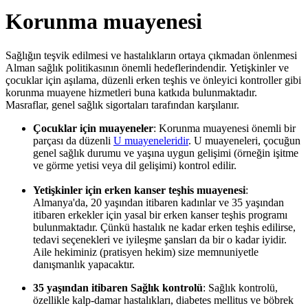
Korunma muayenesi
Sağlığın teşvik edilmesi ve hastalıkların ortaya çıkmadan önlenmesi
Alman sağlık politikasının önemli hedeflerindendir. Yetişkinler ve
çocuklar için aşılama, düzenli erken teşhis ve önleyici kontroller gibi
korunma muayene hizmetleri buna katkıda bulunmaktadır.
Masraflar, genel sağlık sigortaları tarafından karşılanır.
Çocuklar için muayeneler
: Korunma muayenesi önemli bir
parçası da düzenli
U muayeneleridir
. U muayeneleri, çocuğun
genel sağlık durumu ve yaşına uygun gelişimi (örneğin işitme
ve görme yetisi veya dil gelişimi) kontrol edilir.
Yetişkinler için erken kanser teşhis muayenesi
:
Almanya'da, 20 yaşından itibaren kadınlar ve 35 yaşından
itibaren erkekler için yasal bir erken kanser teşhis programı
bulunmaktadır. Çünkü hastalık ne kadar erken teşhis edilirse,
tedavi seçenekleri ve iyileşme şansları da bir o kadar iyidir.
Aile hekiminiz (pratisyen hekim) size memnuniyetle
danışmanlık yapacaktır.
35 yaşından itibaren Sağlık kontrolü
: Sağlık kontrolü,
özellikle kalp-damar hastalıkları, diabetes mellitus ve böbrek