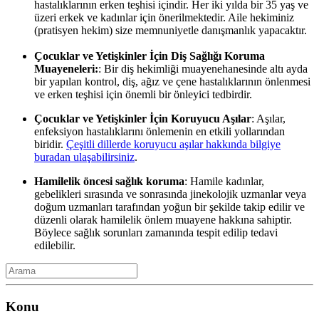
hastalıklarının erken teşhisi içindir. Her iki yılda bir 35 yaş ve
üzeri erkek ve kadınlar için önerilmektedir. Aile hekiminiz
(pratisyen hekim) size memnuniyetle danışmanlık yapacaktır.
Çocuklar ve Yetişkinler İçin Diş Sağlığı Koruma
Muayeneleri:
: Bir diş hekimliği muayenehanesinde altı ayda
bir yapılan kontrol, diş, ağız ve çene hastalıklarının önlenmesi
ve erken teşhisi için önemli bir önleyici tedbirdir.
Çocuklar ve Yetişkinler İçin Koruyucu Aşılar
: Aşılar,
enfeksiyon hastalıklarını önlemenin en etkili yollarından
biridir.
Çeşitli dillerde koruyucu aşılar hakkında bilgiye
buradan ulaşabilirsiniz
.
Hamilelik öncesi sağlık koruma
: Hamile kadınlar,
gebelikleri sırasında ve sonrasında jinekolojik uzmanlar veya
doğum uzmanları tarafından yoğun bir şekilde takip edilir ve
düzenli olarak hamilelik önlem muayene hakkına sahiptir.
Böylece sağlık sorunları zamanında tespit edilip tedavi
edilebilir.
Konu