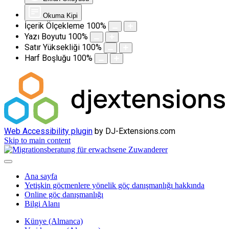
Okuma Kipi
İçerik Ölçekleme
100
%
Yazı Boyutu
100
%
Satır Yüksekliği
100
%
Harf Boşluğu
100
%
Web Accessibility plugin
by DJ-Extensions.com
Skip to main content
Ana sayfa
Yetişkin göçmenlere yönelik göç danışmanlığı hakkında
Online göç danışmanlığı
Bilgi Alanı
Künye (Almanca)