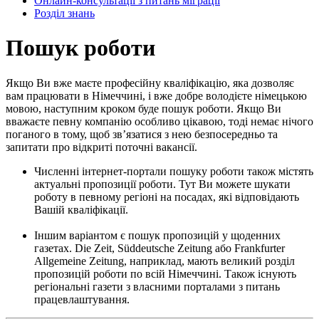
Онлайн-консультації з питань міграції
Розділ знань
Пошук роботи
Якщо Ви вже маєте професійну кваліфікацію, яка дозволяє
вам працювати в Німеччині, і вже добре володієте німецькою
мовою, наступним кроком буде пошук роботи. Якщо Ви
вважаєте певну компанію особливо цікавою, тоді немає нічого
поганого в тому, щоб зв’язатися з нею безпосередньо та
запитати про відкриті поточні вакансії.
Численні інтернет-портали пошуку роботи також містять
актуальні пропозиції роботи. Тут Ви можете шукати
роботу в певному регіоні на посадах, які відповідають
Вашій кваліфікації.
Іншим варіантом є пошук пропозицій у щоденних
газетах. Die Zeit, Süddeutsche Zeitung або Frankfurter
Allgemeine Zeitung, наприклад, мають великий розділ
пропозицій роботи по всій Німеччині. Також існують
регіональні газети з власними порталами з питань
працевлаштування.