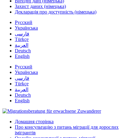
Вихідні дані (німецька)
Захист даних (німецька)
Декларація про доступність (німецька)
Русский
Українська
فارسی
Türkçe
العربية
Deutsch
English
Русский
Українська
فارسی
Türkçe
العربية
Deutsch
English
Домашня сторінка
Про консультацію з питань міграції для дорослих
імігрантів