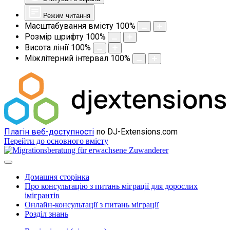
Режим читання
Масштабування вмісту
100
%
Розмір шрифту
100
%
Висота лінії
100
%
Міжлітерний інтервал
100
%
Плагін веб-доступності
по DJ-Extensions.com
Перейти до основного вмісту
Домашня сторінка
Про консультацію з питань міграції для дорослих
імігрантів
Онлайн-консультації з питань міграції
Розділ знань