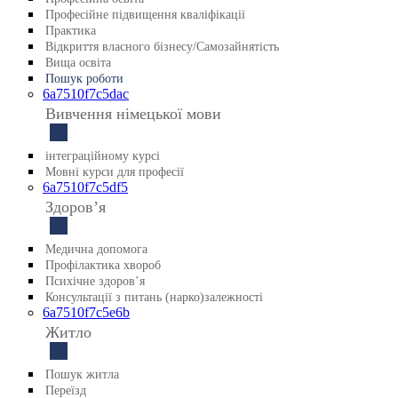
Професійне підвищення кваліфікації
Практика
Відкриття власного бізнесу/Самозайнятість
Вища освіта
Пошук роботи
6a7510f7c5dac
Вивчення німецької мови
інтеграційному курсі
Мовні курси для професії
6a7510f7c5df5
Здоровʼя
Медична допомога
Профілактика хвороб
Психічне здоровʼя
Консультації з питань (нарко)залежності
6a7510f7c5e6b
Житло
Пошук житла
Переїзд