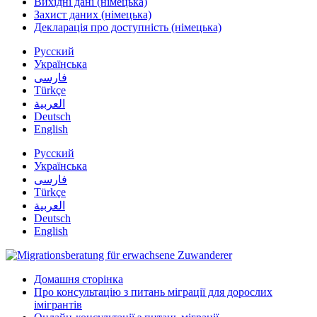
Вихідні дані (німецька)
Захист даних (німецька)
Декларація про доступність (німецька)
Русский
Українська
فارسی
Türkçe
العربية
Deutsch
English
Русский
Українська
فارسی
Türkçe
العربية
Deutsch
English
Домашня сторінка
Про консультацію з питань міграції для дорослих
імігрантів