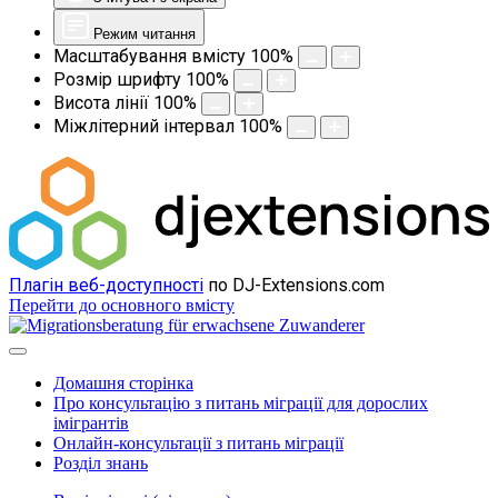
Режим читання
Масштабування вмісту
100
%
Розмір шрифту
100
%
Висота лінії
100
%
Міжлітерний інтервал
100
%
Плагін веб-доступності
по DJ-Extensions.com
Перейти до основного вмісту
Домашня сторінка
Про консультацію з питань міграції для дорослих
імігрантів
Онлайн-консультації з питань міграції
Розділ знань