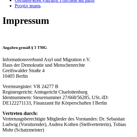
Онлайн-консультації з питань міграції
Розділ знань
Impressum
Angaben gemäß § 5 TMG
Informationsverbund Asyl und Migration e.V.
Haus der Demokratie und Menschenrechte
Greifswalder Straße 4
10405 Berlin
Vereinsregister: VR 24277 B
Registergericht: Amtsgericht Charlottenburg
Identnummern: Steuernummer 27/668/56285, USt.-ID:
DE122271133, Finanzamt für Körperschaften I Berlin
Vertreten durch:
Vertretungsberechtigte Mitglieder des Vorstandes: Dr. Sebastian
Ludwig (Vorsitzender), Andrea Kothen (Stellvertreterin), Tobias
Mohr (Schatzmeister)